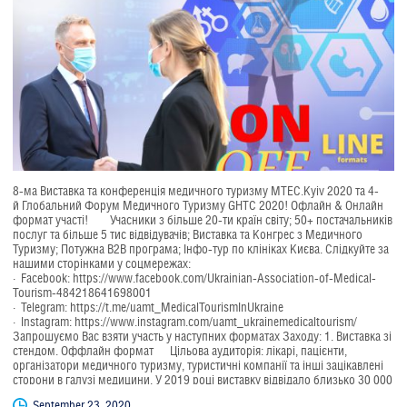
8-ма Виставка та конференція медичного туризму MTEC.Kyiv 2020 та 4-
й Глобальний Форум Медичного Туризму GHTC 2020! Офлайн & Онлайн
формат участі! Учасники з більше 20-ти країн світу; 50+ постачальників
послуг та більше 5 тис відвідувачів; Виставка та Конгрес з Медичного
Туризму; Потужна В2В програма; Інфо-тур по клініках Києва. Слідкуйте за
нашими сторінками у соцмережах:
· Facebook: https://www.facebook.com/Ukrainian-Association-of-Medical-
Tourism-484218641698001
· Telegram: https://t.me/uamt_MedicalTourismInUkraine
· Instagram: https://www.instagram.com/uamt_ukrainemedicaltourism/
Запрошуємо Вас взяти участь у наступних форматах Заходу: 1. Виставка зі
стендом. Оффлайн формат Цільова аудиторія: лікарі, пацієнти,
організатори медичного туризму, туристичні компанії та інші зацікавлені
сторони в галузі медицини. У 2019 році виставку відвідало близько 30 000
відвідувачів. Вартість стенду: · Реєстраційний внесок: 3 960...
September 23, 2020