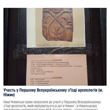
провокатори в подальшому не зможуть заважати такій потрібній роботі
колективу Інституту серця на чолі з його керівником професором
Тодуровим Б.М., нашою гордістю та надією. Борисе Михайловичу, ми - з
Вами. Шануємо, поважаємо, горді за Вас.
Участь у Першому Всеукраїнському з'їзді археологів (м.
Ніжин)
Наші Ніжинські греки запросили до участі у Першому Всеукраїнському
з'їзді археологів, який відбувається в ці дні в Ніжині - в Ніжинському
державному університеті імені М.В. Гоголя. Ніжин - загальновизнана