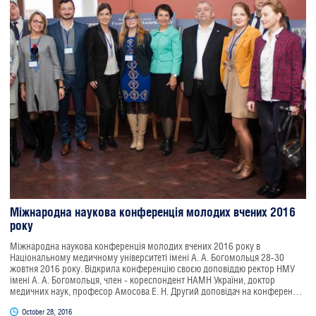
Міжнародна наукова конференція молодих вчених 2016
року
Міжнародна наукова конференція молодих вчених 2016 року в
Національному медичному університеті імені А. А. Богомольця 28-30
жовтня 2016 року. Відкрила конференцію своєю доповіддю ректор НМУ
імені А. А. Богомольця, член - кореспондент НАМН України, доктор
медичних наук, професор Амосова Е. Н. Другий доповідач на конференції
- запрошений нами спеціаліст Nikolous Bakouras ( Ценральной військовий
October 28, 2016
госпиаль, м. Афіни).