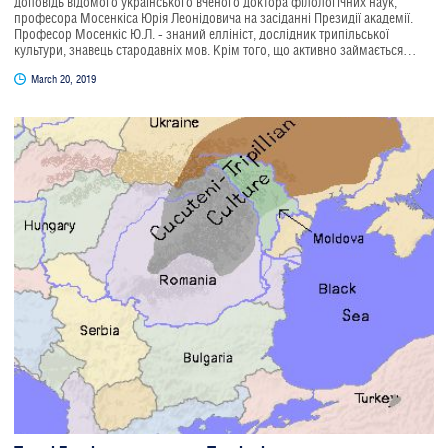
доповідь відомого українського вченого доктора філологічних наук,
професора Мосенкіса Юрія Леонідовича на засіданні Президії академії.
Професор Мосенкіс Ю.Л. - знаний еллініст, дослідник трипільської
культури, знавець стародавніх мов. Крім того, що активно займається
науковою діяльністю, він ще й відомий громадський діяч. Він є Першим
March 20, 2019
Віце-президентом Української академії вищої освіти, віце-президентом ГО
"Союз греків України".