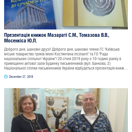
Презентація книжок Мазараті С.М., Томазова В.В.,
Мосенкіса Ю.Л.
Доброго дня, шановні друзі! Доброго дня, шановні члени ГС "Київське
міське товариство греків імені Костянтина іпсіланті" та ГО "Рада
національних спільнот України"! 20 січня 2019 року о 10 годині ранку в
приміщенні актової зали Будинку письменників (вул. Банкова, 2)
Національної спілки письменників України відбудеться презентація книжок
членів ГС "Київське міське товариство греків імені Костянтина Іпсіланті"
December 27, 2018
Мазараті Світлани Миколайовни, Томазова Валерія В'ячеславовича "Греки
в Україні: Від античності до сучасності" та Мосенкіса Юрія Леонідовича
"Трипілля - Троя - Греція. Писемна історія 3500- 1500 рр до н.е."