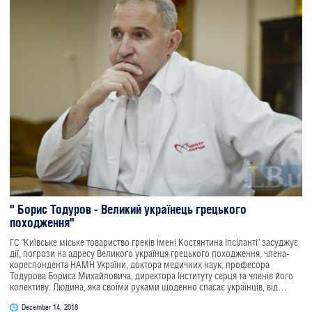
" Борис Тодуров - Великий українець грецького
походження"
ГС "Київське міське товариство греків імені Костянтина Іпсіланті" засуджує
дії, погрози на адресу Великого українця грецького походження, члена-
кореспондента НАМН України, доктора медичних наук, професора
Тодурова Бориса Михайловича, директора Інституту серця та членів його
колективу. Людина, яка своїми руками щоденно спасає українців, від
маленьких діточок до ветеранів українсько-московської війни, заслуговує
December 14, 2018
на Велику повагу та пошану, на визнання та захист. Сподіваємось, що ніякі