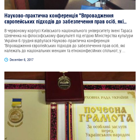
Науково-практична конференція "Впровадження
європейських підходів до забезпечення прав осіб, які...
В червоному корпусі Київського національного університету імені Тараса
Шевченка на філософському факультеті під егідою Міністерства культури
України 6 грудня відбулася Науково-практична конференція
"Впровадження європейських підходів до забезпечення прав осіб, які
належать до національних меншин та етноконфесійних спільнот, у
контексті оновлення українського законодавства". Мета заходу -
December 6, 2017
організація та проведення фахової дискусії науковців, державних
службовців та експертів у сфері етнополітики, інших представників влади,
а також представників неурядових організацій з питань оновлення
національного законодавства у сфері етнополітики з метою утвердження
міжнаціональної злагоди в українському суспільстві, забезпечення прав
національних спільнот в Україні відповідно до стандартів країн
Європейського Союзу та міжнародних забов"язень України.