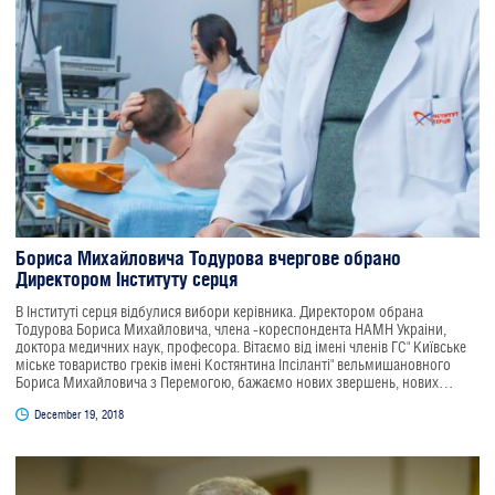
Бориса Михайловича Тодурова вчергове обрано
Директором Інституту серця
В Інституті серця відбулися вибори керівника. Директором обрана
Тодурова Бориса Михайловича, члена -кореспондента НАМН Украіни,
доктора медичних наук, професора. Вітаємо від імені членів ГС" Київське
міське товариство греків імені Костянтина Іпсіланті" вельмишановного
Бориса Михайловича з Перемогою, бажаємо нових звершень, нових
успіхів. Особисто Борису Михайловичу - міцного здоров'я. Всі ми - греки
December 19, 2018
Києва.