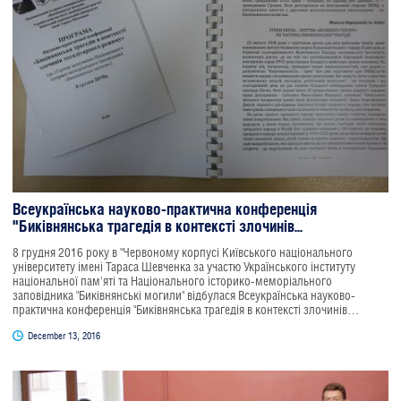
Всеукраїнська науково-практична конференція
"Биківнянська трагедія в контексті злочинів...
8 грудня 2016 року в "Червоному корпусі Київського національного
університету імені Тараса Шевченка за участю Українського інституту
національної пам'яті та Національного історико-меморіального
заповідника "Биківнянські могили" відбулася Всеукраїнська науково-
практична конференція "Биківнянська трагедія в контексті злочинів
тоталітарного режиму".
December 13, 2016