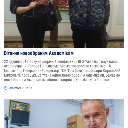
Вітання новообраним Aкадемікам
22 грудня 2018 року на щорічній конференціі ВГО "Академія наук вищої
освіти Украіни" Голова ГС "Київське міське товариство греків імені К.
Іпсіланті" та Генеральний директор ТОВ "Грік Груп" професори Корецький
Микола та Корецька Світлана одностайно обрані Академіками. Бажаємо
новообраним Академікам міцного здоров'я, успіхів в усіх справах,
зміцнення та розвитку очолюваних ними товариств.
December 21, 2018