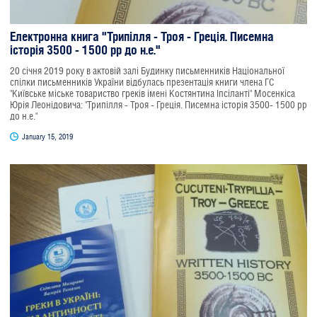
Електронна книга "Трипілля - Троя - Греція. Писемна
історія 3500 - 1500 рр до н.е."
20 січня 2019 року в актовій залі Будинку письменників Національної
спілки письменників України відбулась презентація книги члена ГС
"Київське міське товариство греків імені Костянтина Іпсіланті" Мосенкіса
Юрія Леонідовича: "Трипілля - Троя - Греція. Писемна історія 3500- 1500 рр
до н.е."
January 15, 2019