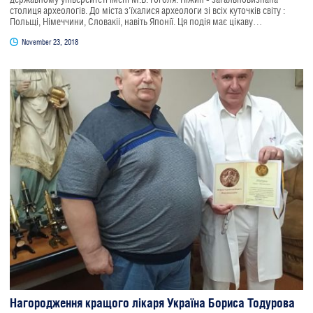
столиця археологів. До міста з'їхалися археологи зі всіх куточків світу :
Польщі, Німеччини, Словакіі, навіть Японії. Ця подія має цікаву
передісторію. Виявляється і більше як 100 років археологи зібралися на
November 23, 2018
свій тодішній Перший з'їзд якраз у Ніжині. Ніжин і сьогодні дивує
дослідників новими знахідками, відкриттями. Для нас , греків Украіни, є
важливим те, що більшість з них пов'язано з історією перебування та
діяльності греків у Ніжині. Емоції переповнюють під час спілкування з
істориками, археологами, яке все життя присвятили вивченню
старожитностей, роботі в архівах, в "полі", як вони ( археологи) це
називають. Бажаємо учасникам плідної співпраці.
Нагородження кращого лікаря Україна Бориса Тодурова