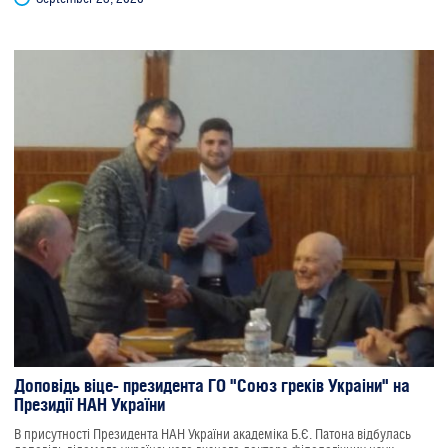
Доповідь віце- президента ГО "Союз греків Украіни" на
Президії НАН України
В присутності Президента НАН України академіка Б.Є. Патона відбулась