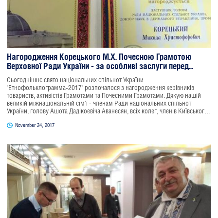
Нагородження Корецького М.Х. Почесною Грамотою
Верховної Ради України - за особливі заслуги перед...
Сьогоднішнє свято національних спільнот України
"Етнофольклограмма-2017" розпочалося з нагородження керівників
товариств, активістів Грамотами та Почесними Грамотами. Дякую нашій
великій міжнаціональній сім'ї - членам Ради національних спільнот
України, голову Ашота Дадікоевіча Аванесян, всіх колег, членів Київського
міського товариства греків імені Костянтина Іпсіланті, Федерації грецьких
November 24, 2017
товариств України за підтримку і високу оцінку моєї діяльності, за спільну
роботу, за наші плани і перспективи. Нагороджений Почесною Грамотою
Верховної Ради України - за особливі заслуги перед Українським народом.
Служу народу України!