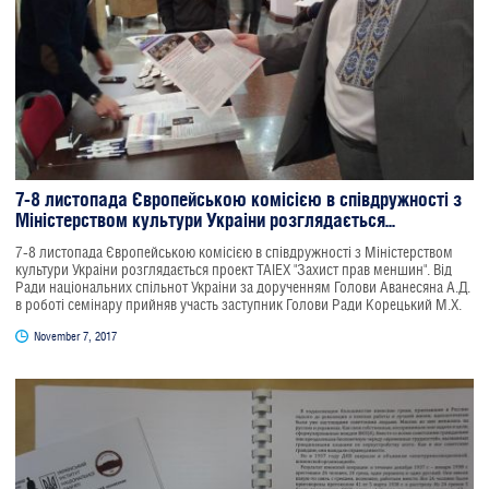
7-8 листопада Європейською комісією в співдружності з
Міністерством культури Украіни розглядається...
7-8 листопада Європейською комісією в співдружності з Міністерством
культури Украіни розглядається проект TAIEX "Захист прав меншин". Від
Ради національних спільнот Украіни за дорученням Голови Аванесяна А.Д.
в роботі семінару прийняв участь заступник Голови Ради Корецький М.Х.
November 7, 2017