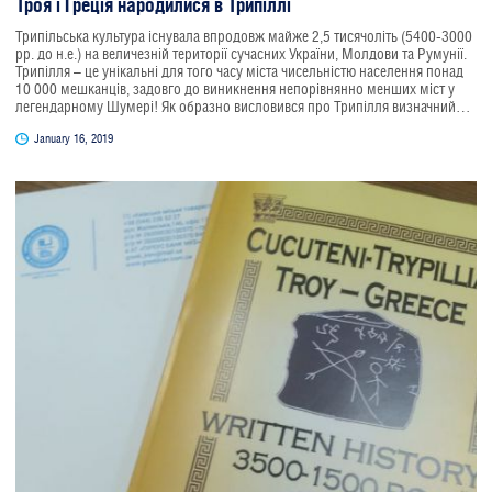
Троя і Греція народилися в Трипіллі
Трипільська культура існувала впродовж майже 2,5 тисячоліть (5400-3000
рр. до н.е.) на величезній території сучасних України, Молдови та Румунії.
Трипілля – це унікальні для того часу міста чисельністю населення понад
10 000 мешканців, задовго до виникнення непорівнянно менших міст у
легендарному Шумері! Як образно висловився про Трипілля визначний
колекціонер трипільського мистецтва Олександр Поліщук, «а потім був
January 16, 2019
Шумер» (перефразовуючи відому тезу «спочатку був Шумер»). Пізнє
Трипілля (кінця ІV тис. до н.е.) – це унікальні знаки на прясельцях.
Незабаром, у ІІІ тис. до н.е., такі самі за формою (!) прясельця з такими
самими (!) знаками відомі в легендарній Трої – оспіваному великим
Гомером місті. Мало хто знає, що «Троянська війна» була не одна – тільки
впродовд одного століття (яке давньогрецький поет Гесіод назвав віком
героїв) Трою захоплювали аж тричі! Спершу – легендарний Геракл, потім –
грецький цар Агамемнон (саме про цю війну йдеться в Гомеровій «Іліаді»)
і, нарешті, племена, що здійснили похід з території сучасної України.