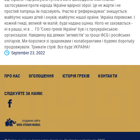
застосування проти народа України ядерної зброї. Це не жарти і не
простий папірець їм підсовують. Участю в "референдумах" знищується
майбутнє наших дітей і онуків, майбутнє нашої країни. Україна переможе. І
кожній гниді, великій чи малій, буде надана оцінка. Ніхто не заховається -
ні в рашці, ні в ... ГО "Союз греків України" був і є проукраїнською
організацією. Навідміну від деяких "активістів" за гроші ФСБ і російських
олігархів. Ми боролися зі зрадниками і колаборантами і будемо боротьбу
продовжувати. Тримати стрій. Все буде УКРАЇНА!
September 23, 2022
ПРО НАС
ОГОЛОШЕННЯ
ІСТОРІЯ ГРЕКІВ
КОНТАКТИ
СЛІДКУЙТЕ ЗА НАМИ:
Web-
studio
"WEDES"