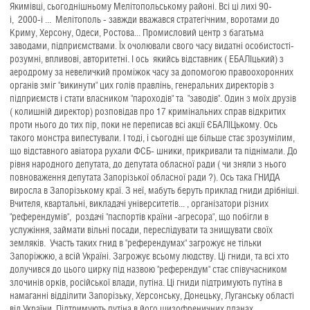
Якимівці, сьогоднішньому Мелітопольському районі. Всі ці лихі 90-
і,
2000
-і ... Мелітополь - завжди вважався стратегічним, воротами до
Криму, Херсону, Одеси, Ростова... Промисловий центр з багатьма
заводами, підприємствами. Їх очолювали свого часу видатні особистості-
розумні, впливові, авторитетні. І ось якийсь відставник ( ЕБАЛІцький) з
аеродрому за невеличкий проміжок часу за допомогою правоохоронних
органів зміг "викинути" цих голів правлінь, генеральних директорів з
підприємств і стати власником "пароходів" та "заводів". Один з моїх друзів
( колишній директор) розповідав про 17 кримінальних справ відкритих
проти нього до тих пір, поки не переписав всі акції ЄБАЛІЦькому. Ось
такого монстра випестували. І тоді, і сьогодні ще більше стає зрозумілим,
що відставного авіатора рухали ФСБ- шники, прикривали та піднімали. До
рівня народного депутата, до депутата обласної ради ( чи зняли з нього
повноваження депутата Запорізької обласної ради ?). Ось така ГНИДА
виросла в Запорізькому краї. З неї, мабуть беруть приклад гниди дрібніші.
Вчителя, квартальні, викладачі університетів... , організатори різних
"референдумів", роздачі "паспортів країни -агресора", що побігли в
услужіння, займати вільні посади, переслідувати та знищувати своїх
земляків. Участь таких гнид в "референдумах" загрожує не тільки
Запоріжжю, а всій Україні. Загрожує всьому людству. Ці гниди, та всі хто
долучився до цього цирку під назвою "референдум" стає співучасником
злочинів орків, російської влади, путіна. Ці гниди підтримують путіна в
намаганні відділити Запорізьку, Херсонську, Донецьку, Луганську області
від України. Підтримують путіна в його шизофреничних планах