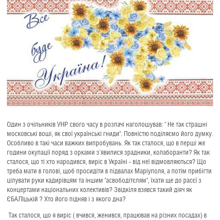
Один з очільників УНР свого часу в розпачі наголошував: " Не так страшні
московські воші, як свої українські гниди". Повністю поділяємо його думку.
Особливо в такі часи важких випробувань. Як так сталося, що в перші же
години окупації поряд з орками з'явилися зрадники, колаборанти? Як так
сталося, що ті хто народився, виріс в Україні - від неї відмовляються? Що
треба мати в голові, щоб просидіти в підвалах Маріуполя, а потім прибігти
цілувати руки кадирівцям та іншим "асвободітєлям", їхати ще до расєї з
концертами національних колективів? Звідкіля взявся такий діяч як
ЄБАЛІцькій ? Хто його підняв і з якого дна?
Так сталося, що я виріс ( вчився, женився, працював на різних посадах) в