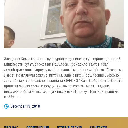
Засідання Комісії з питань культурної спадщини та культурних цінностей
Міністерстві культури України відбулося. Проходило в актовій залі
адміністративного корпусу національного заповідника " Києво- Печерська
Лавра". Розглянули важливі питання. Одне з них : Розширення буферної
зони об"єкту національної спадщини ЮНЕСКО " Київ: Собор Святої Софії і
прилеглі монастирські споруди, Києво-Печерська Лавра". Підвели
підсумки роботи комісії за друге півріччя
2018
року. Намітили плани на
майбутнє.
December 19, 2018
ПРО НАС
ОГОЛОШЕННЯ
ІСТОРІЯ ГРЕКІВ
КОНТАКТИ