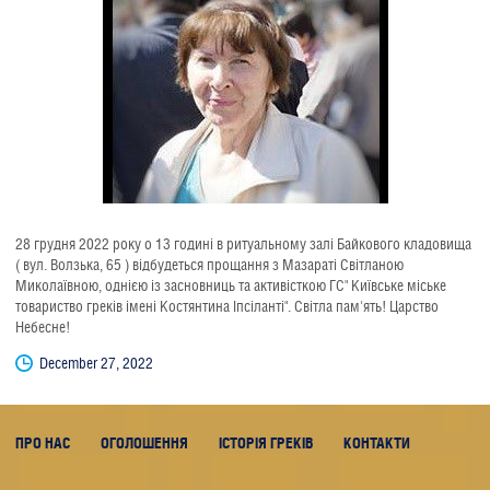
28 грудня 2022 року о 13 годині в ритуальному залі Байкового кладовища
( вул. Волзька, 65 ) відбудеться прощання з Мазараті Світланою
Миколаївною, однією із засновниць та активісткою ГС" Київське міське
товариство греків імені Костянтина Іпсіланті". Світла пам'ять! Царство
Небесне!
December 27, 2022
ПРО НАС
ОГОЛОШЕННЯ
ІСТОРІЯ ГРЕКІВ
КОНТАКТИ