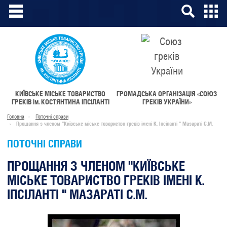
КИЇВСЬКЕ МІСЬКЕ ТОВАРИСТВО
ГРОМАДСЬКА ОРГАНІЗАЦІЯ «СОЮЗ
ГРЕКІВ
ім.
КОСТЯНТИНА ІПСІЛАНТІ
ГРЕКІВ УКРАЇНИ»
Головна
Поточні справи
Прощання з членом "Київське міське товариство греків імені К. Іпсіланті " Мазараті С.М.
ПОТОЧНІ СПРАВИ
ПРОЩАННЯ З ЧЛЕНОМ "КИЇВСЬКЕ
МІСЬКЕ ТОВАРИСТВО ГРЕКІВ ІМЕНІ К.
ІПСІЛАНТІ " МАЗАРАТІ С.М.