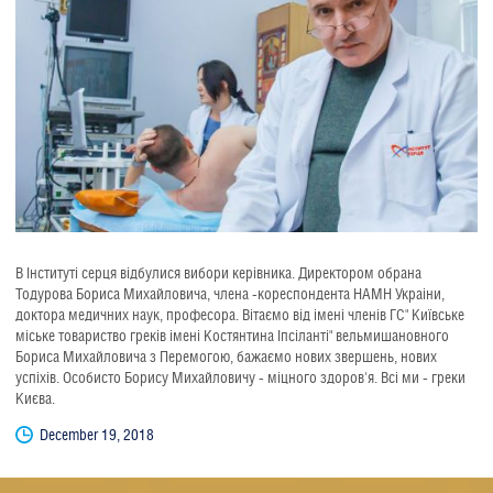
В Інституті серця відбулися вибори керівника. Директором обрана
Тодурова Бориса Михайловича, члена -кореспондента НАМН Украіни,
доктора медичних наук, професора. Вітаємо від імені членів ГС" Київське
міське товариство греків імені Костянтина Іпсіланті" вельмишановного
Бориса Михайловича з Перемогою, бажаємо нових звершень, нових
успіхів. Особисто Борису Михайловичу - міцного здоров'я. Всі ми - греки
Києва.
December 19, 2018