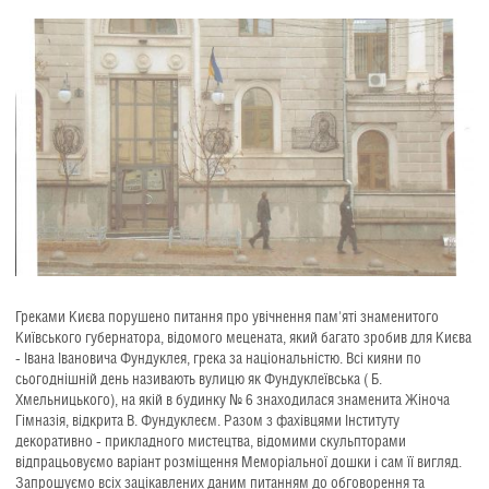
Греками Києва порушено питання про увічнення пам'яті знаменитого
Київського губернатора, відомого мецената, який багато зробив для Києва
- Івана Івановича Фундуклея, грека за національністю. Всі кияни по
сьогоднішній день називають вулицю як Фундуклеївська ( Б.
Хмельницького), на якій в будинку № 6 знаходилася знаменита Жіноча
Гімназія, відкрита В. Фундуклеєм. Разом з фахівцями Інституту
декоративно - прикладного мистецтва, відомими скульпторами
відпрацьовуємо варіант розміщення Меморіальної дошки і сам її вигляд.
Запрошуємо всіх зацікавлених даним питанням до обговорення та