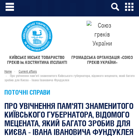
КИЇВСЬКЕ МІСЬКЕ ТОВАРИСТВО
ГРОМАДСЬКА ОРГАНІЗАЦІЯ «СОЮЗ
ГРЕКІВ
ім.
КОСТЯНТИНА ІПСІЛАНТІ
ГРЕКІВ УКРАЇНИ»
Home
Current affairs
Про увічнення пам'яті знаменитого Київського губернатора, відомого мецената, який багато
зробив для Києва - Івана Івановича Фундуклея
ПОТОЧНІ СПРАВИ
ПРО УВІЧНЕННЯ ПАМ'ЯТІ ЗНАМЕНИТОГО
КИЇВСЬКОГО ГУБЕРНАТОРА, ВІДОМОГО
МЕЦЕНАТА, ЯКИЙ БАГАТО ЗРОБИВ ДЛЯ
КИЄВА - ІВАНА ІВАНОВИЧА ФУНДУКЛЕЯ