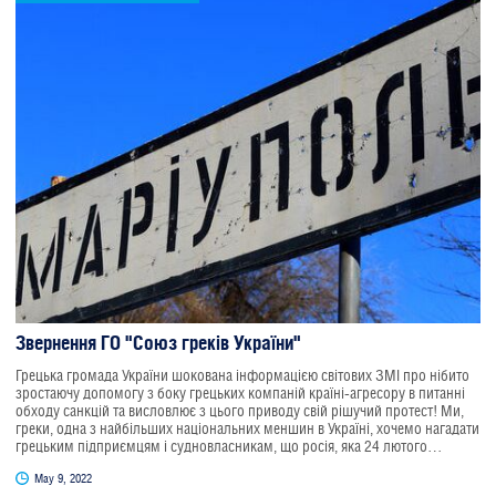
Звернення ГО "Союз греків України"
Грецька громада України шокована інформацією світових ЗМІ про нібито
зростаючу допомогу з боку грецьких компаній країні-агресору в питанні
обходу санкцій та висловлює з цього приводу свій рішучий протест! Ми,
греки, одна з найбільших національних меншин в Україні, хочемо нагадати
грецьким підприємцям і судновласникам, що росія, яка 24 лютого
розпочала проти України повномасштабну війну, повністю знищила місто
May 9, 2022
Маріуполь - центр грецької культури в одній з найбільших країн Європи.