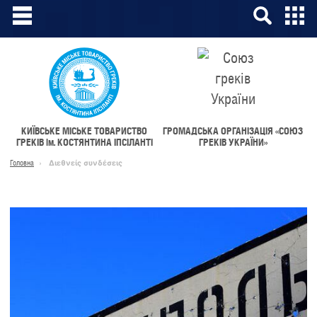
КИЇВСЬКЕ МІСЬКЕ ТОВАРИСТВО
ГРОМАДСЬКА ОРГАНІЗАЦІЯ «СОЮЗ
ГРЕКІВ
ім.
КОСТЯНТИНА ІПСІЛАНТІ
ГРЕКІВ УКРАЇНИ»
Головна
Διεθνείς συνδέσεις