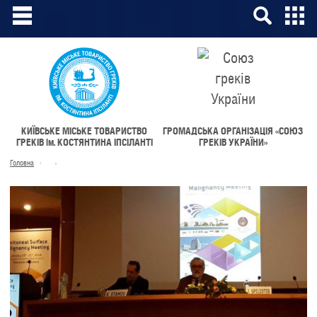
КИЇВСЬКЕ МІСЬКЕ ТОВАРИСТВО
ГРОМАДСЬКА ОРГАНІЗАЦІЯ «СОЮЗ
ГРЕКІВ
ім.
КОСТЯНТИНА ІПСІЛАНТІ
ГРЕКІВ УКРАЇНИ»
Головна